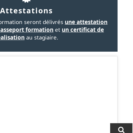
Attestations
formation seront délivrés
une attestation
passeport formation
et
un certificat de
éalisation
au stagiaire.