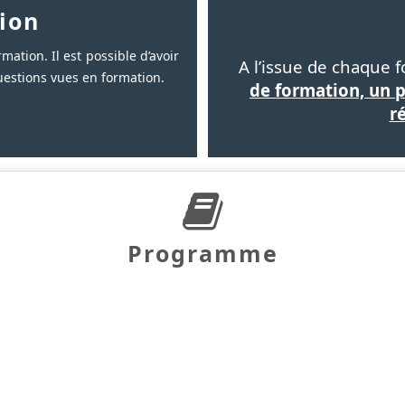
ion
mation. Il est possible d’avoir
A l’issue de chaque 
uestions vues en formation.
de formation, un 
r
Programme