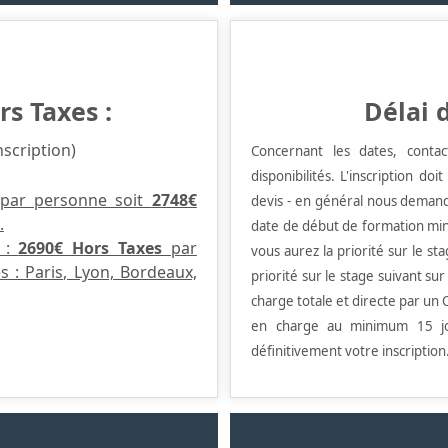
rs Taxes :
Délai 
nscription)
Concernant les dates, conta
disponibilités.
L'inscription doi
par personne soit
2748€
devis - en général nous demand
.
date de début de formation min
s :
2690€ Hors Taxes
par
vous aurez la priorité sur le st
es : Paris, Lyon, Bordeaux,
priorité sur le stage suivant su
charge totale et directe par un O
en charge au minimum 15 jo
définitivement votre inscription