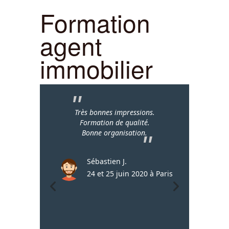
Formation
agent
immobilier
Très bonnes impressions.
Formation de qualité.
Bonne organisation.
Sébastien J.
24 et 25 juin 2020 à Paris
Lau
24 e