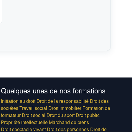
Quelques unes de nos formations
Initiation au droit
Droit de la responsabilité
Droit des
sociétés
Travail social
Droit immobilier
Formation de
formateur
Droit social
Droit du sport
Droit public
Propriété intellectuelle
Marchand de biens
Droit spectacle vivant
Droit des personnes
Droit de