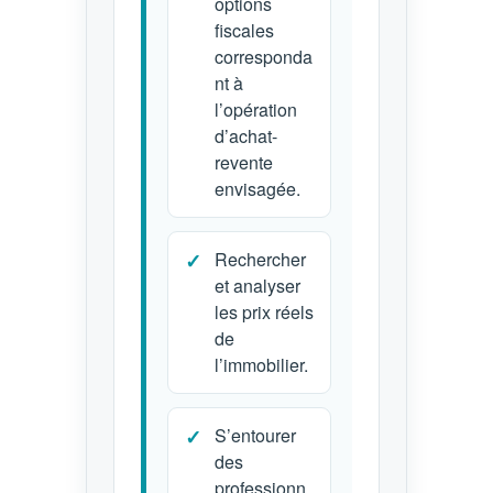
options
fiscales
corresponda
nt à
l’opération
d’achat-
revente
envisagée.
Rechercher
et analyser
les prix réels
de
l’immobilier.
S’entourer
des
professionn