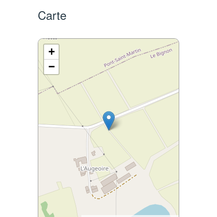
Carte
+
−